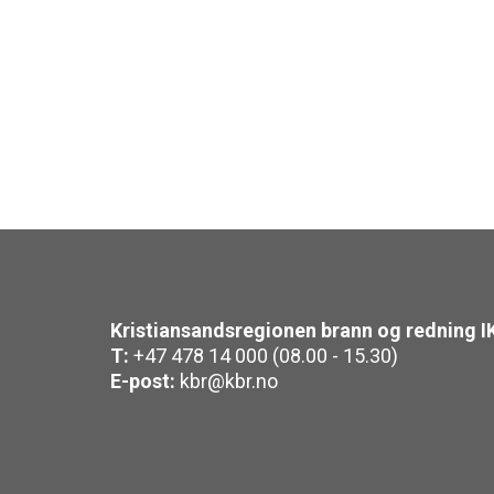
Kristiansandsregionen brann og redning I
T:
+47 478 14 000 (08.00 - 15.30)
E-post:
kbr@kbr.no