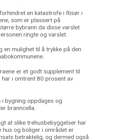
rhindret en katastrofe i Risør i
ne, som er plassert på
 større bybrann da disse varslet
personen ringte og varslet.
 en mulighet til å trykke på den
a nabokommunene.
aene er et godt supplement til
har i omtrent 80 prosent av
n i bygning oppdages og
er branncella.
gt at slike trehusbebyggelser har
e hus og boliger i området er
 innsats betraktelig, og dermed også