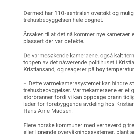
Dermed har 110-sentralen oversikt og muligh
trehusbebyggelsen hele døgnet.
Årsaken til at det nå kommer nye kameraer e
plassert der var defekte.
De varmesøkende kameraene, også kalt term
toppen av det nåværende politihuset i Kristia
Kristiansand, og reagerer på høy temperatur 
– Dette varmekamerasystemet kan hindre sto
trehusbebyggelser. Varmekameraene er et g
storbranner fordi vi kan oppdage brann tidli
leder for forebyggende avdeling hos Kristi
Hans Arne Madsen.
Flere norske kommuner med verneverdig tre
eller lignende overvåkningssystemer, blant a