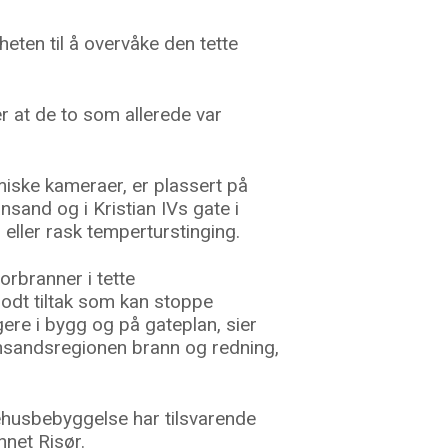
eten til å overvåke den tette
r at de to som allerede var
iske kameraer, er plassert på
nsand og i Kristian IVs gate i
eller rask temperturstinging.
rbranner i tette
odt tiltak som kan stoppe
gere i bygg og på gateplan, sier
ansandsregionen brann og redning,
husbebyggelse har tilsvarende
nnet Risør.