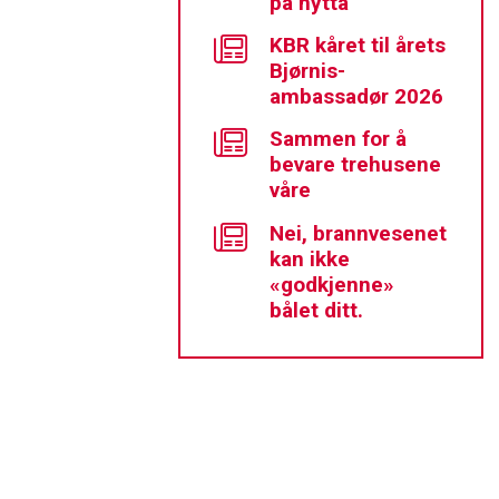
på hytta
KBR kåret til årets
Bjørnis-
ambassadør 2026
Sammen for å
bevare trehusene
våre
Nei, brannvesenet
kan ikke
«godkjenne»
bålet ditt.