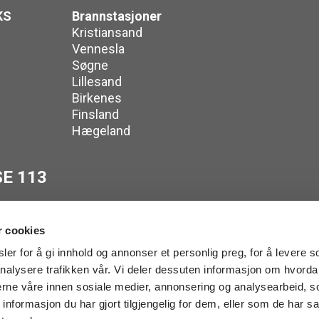
KS
Brannstasjoner
Kristiansand
Vennesla
Søgne
Lillesand
Birkenes
Finsland
Hægeland
E 113
r cookies
er for å gi innhold og annonser et personlig preg, for å levere s
nalysere trafikken vår. Vi deler dessuten informasjon om hvorda
tsomhetsvurdering
nerne våre innen sosiale medier, annonsering og analysearbeid, 
ing IKS. All rights reserved.
formasjon du har gjort tilgjengelig for dem, eller som de har sa