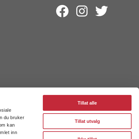
Tillat alle
osiale
n du bruker
Tillat utvalg
som kan
mlet inn