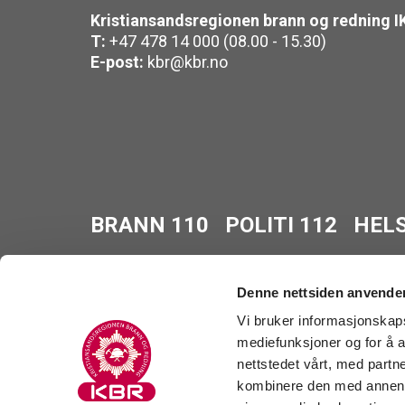
Kristiansandsregionen brann og redning I
T:
+47 478 14 000 (08.00 - 15.30)
E-post:
kbr@kbr.no
BRANN 110
POLITI 112
HELS
Denne nettsiden anvende
Vi bruker informasjonskapsl
mediefunksjoner og for å a
Personvern
/
Tilgjengelighetserklæring
/
Ak
nettstedet vårt, med part
© 2026 Kristiansandsregionen brann og redn
kombinere den med annen in