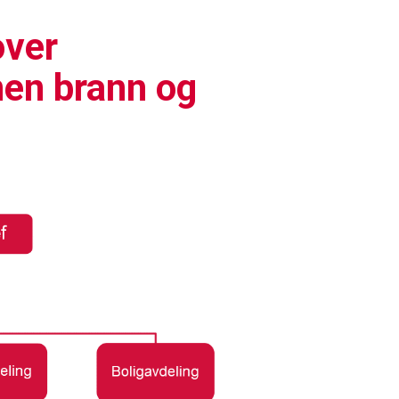
over
nen brann og