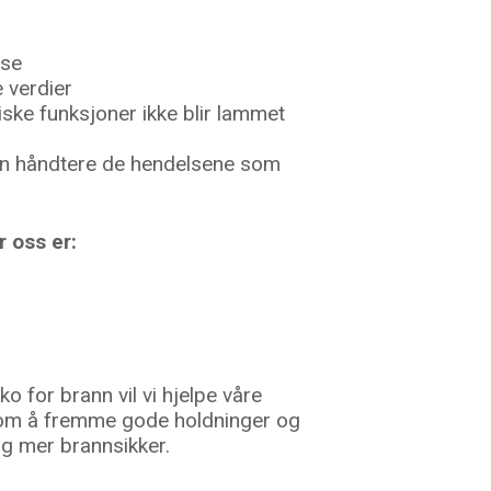
lse
 verdier
iske funksjoner ikke blir lammet
kan håndtere de hendelsene som
r oss er:
 for brann vil vi hjelpe våre
 om å fremme gode holdninger og
 og mer brannsikker.