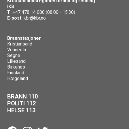
Kristiansandsregionen brann og redning
IKS
T:
+47 478 14 000 (08.00 - 15.30)
E-post:
kbr@kbr.no
Brannstasjoner
Kristiansand
Vennesla
Søgne
Lillesand
Birkenes
Finsland
Hægeland
BRANN 110
POLITI 112
HELSE 113