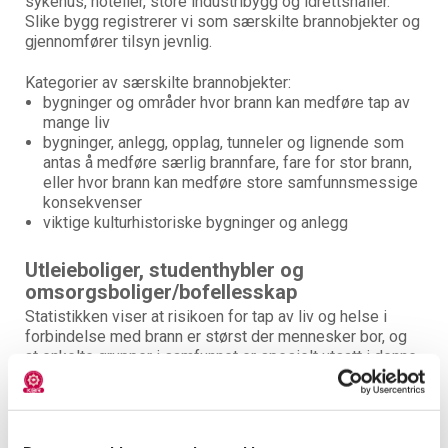
sykehus, hoteller, store industribygg og idrettshaller.
Slike bygg registrerer vi som særskilte brannobjekter og
gjennomfører tilsyn jevnlig.
Kategorier av særskilte brannobjekter:
bygninger og områder hvor brann kan medføre tap av
mange liv
bygninger, anlegg, opplag, tunneler og lignende som
antas å medføre særlig brannfare, fare for stor brann,
eller hvor brann kan medføre store samfunnsmessige
konsekvenser
viktige kulturhistoriske bygninger og anlegg
Utleieboliger, studenthybler og
omsorgsboliger/bofellesskap
Statistikken viser at risikoen for tap av liv og helse i
forbindelse med brann er størst der mennesker bor, og
at enkelte grupper i samfunnet er spesielt utsatt i denne
sammenheng. Risikogruppene er ofte eldre mennesker,
personer som sliter med rus og/eller psykisk sykdom,
flyktninger/arbeidsinnvandrere og studenter som bor i
leid hybel.