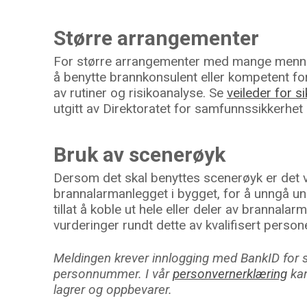
Større arrangementer
For større arrangementer med mange mennes
å benytte brannkonsulent eller kompetent for
av rutiner og risikoanalyse. Se
veileder for 
utgitt av Direktoratet for samfunnssikkerhe
Bruk av scenerøyk
Dersom det skal benyttes scenerøyk er det vi
brannalarmanlegget i bygget, for å unngå un
tillat å koble ut hele eller deler av brannalar
vurderinger rundt dette av kvalifisert perso
Meldingen krever innlogging med BankID for sik
personnummer. I vår
personvernerklæring
kan
lagrer og oppbevarer.