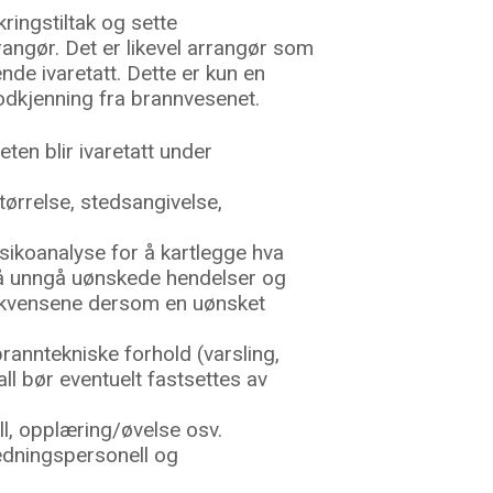
ingstiltak og sette
rangør. Det er likevel arrangør som
lende ivaretatt. Dette er kun en
 godkjenning fra brannvesenet.
en blir ivaretatt under
tørrelse, stedsangivelse,
sikoanalyse for å kartlegge hva
 å unngå uønskede hendelser og
ekvensene dersom en uønsket
anntekniske forhold (varsling,
ll bør eventuelt fastsettes av
ll, opplæring/øvelse osv.
edningspersonell og