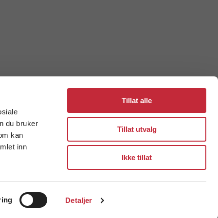
Tillat alle
osiale
n du bruker
Tillat utvalg
som kan
mlet inn
Ikke tillat
ring
Detaljer