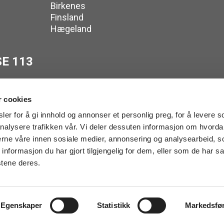
Birkenes
Finsland
Hægeland
E 113
r cookies
er for å gi innhold og annonser et personlig preg, for å levere s
nalysere trafikken vår. Vi deler dessuten informasjon om hvorda
tsomhetsvurdering
nerne våre innen sosiale medier, annonsering og analysearbeid, 
ing IKS. All rights reserved.
formasjon du har gjort tilgjengelig for dem, eller som de har sa
stene deres.
rm
Egenskaper
Statistikk
Markedsfø