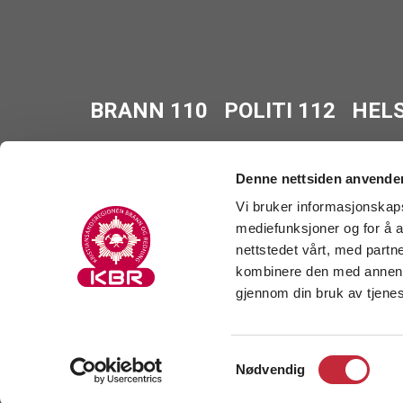
BRANN 110
POLITI 112
HELS
Denne nettsiden anvende
Vi bruker informasjonskapsl
mediefunksjoner og for å a
Personvern
/
Tilgjengelighetserklæring
/
Ak
nettstedet vårt, med part
© 2026 Kristiansandsregionen brann og redn
kombinere den med annen in
gjennom din bruk av tjene
Design:
Tress Design
| Webløsning:
Monofo
Samtykkevalg
Nødvendig