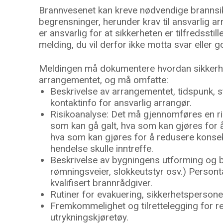
Brannvesenet kan kreve nødvendige brannsikr
begrensninger, herunder krav til ansvarlig ar
er ansvarlig for at sikkerheten er tilfredsstil
melding, du vil derfor ikke motta svar eller
Meldingen må dokumentere hvordan sikkerhet
arrangementet, og må omfatte:
Beskrivelse av arrangementet, tidspunk, s
kontaktinfo for ansvarlig arrangør.
Risikoanalyse: Det må gjennomføres en ri
som kan gå galt, hva som kan gjøres for
hva som kan gjøres for å redusere kons
hendelse skulle inntreffe.
Beskrivelse av bygningens utforming og br
rømningsveier, slokkeutstyr osv.) Personta
kvalifisert brannrådgiver.
Rutiner for evakuering, sikkerhetspersone
Fremkommelighet og tilrettelegging for r
utrykningskjøretøy.