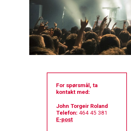
For spørsmål, ta
kontakt med:
John Torgeir Roland
Telefon:
464 45 381
E-post