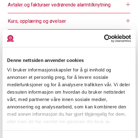
Avtaler og fakturaer vedrørende alarmtilknytning
Kurs, opplæring og øvelser
Feiing og tilsyn av fyringsanlegg i bolig
Bruk og salg av fyrverkeri og pyroteknikk under
arrangementer
Denne nettsiden anvender cookies
Vi bruker informasjonskapsler for å gi innhold og
Sporadisk overnatting
annonser et personlig preg, for å levere sosiale
mediefunksjoner og for å analysere trafikken vår. Vi deler
dessuten informasjon om hvordan du bruker nettstedet
Sanering av oljetanker
vårt, med partnerne våre innen sosiale medier,
annonsering og analysearbeid, som kan kombinere den
Tilsyn med særskilte brannobjekter (§ 13)
med annen informasjon du har gjort tilgjengelig for dem,
eller som de har samlet inn gjennom din bruk av
Bekymringsmeldinger
tjenestene deres.