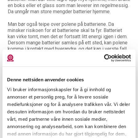
en boks eller et glass som man leverer inn regelmessig.
Da unngår man store mengder batterier hjemme.
Man bør også teipe over polene på batteriene. Da
minsker risikoen for at batteriene skal ta fyr. Batteriet
kan virke tomt, men det er fortsatt litt energi igjen i dem.
Dersom mange batterier samles på ett sted, kan polene
komme i kontakt med hverandre, og det kan i verste fall
ende med kortslutning og brann. Men dersom du teiper
med vanlig teip på polene så unngår du at de kommer i
direkte kontakt med hverandre og at de kortslutter.
Denne nettsiden anvender cookies
Hvor kan jeg levere brukte batterier?
Systemet for å levere batterier er ganske enkle i Norge;
Vi bruker informasjonskapsler for å gi innhold og
man leverer gamle batterier der man har kjøpt dem. Alle
annonser et personlig preg, for å levere sosiale
som selger batterier, er lovpålagt å også kunne ta imot
mediefunksjoner og for å analysere trafikken vår. Vi deler
batterier. Det betyr at dersom du har kjøpt batterier på en
dessuten informasjon om hvordan du bruker nettstedet
dagligvarebutikk, kan du levere dem på denne butikken.
vårt, med partnerne våre innen sosiale medier,
annonsering og analysearbeid, som kan kombinere den
Dagligvarebutikker tar imot de mest vanlige batteriene,
mens elektronikkbutikker tar imot el-produkter i tillegg.
med annen informasjon du har gjort tilgjengelig for dem,