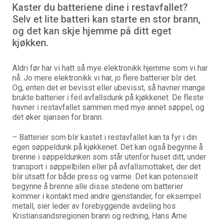
Kaster du batteriene dine i restavfallet?
Selv et lite batteri kan starte en stor brann,
og det kan skje hjemme på ditt eget
kjøkken.
Aldri før har vi hatt så mye elektronikk hjemme som vi har
nå. Jo mere elektronikk vi har, jo flere batterier blir det.
Og, enten det er bevisst eller ubevisst, så havner mange
brukte batterier i feil avfallsdunk på kjøkkenet. De fleste
havner i restavfallet sammen med mye annet søppel, og
det øker sjansen for brann.
– Batterier som blir kastet i restavfallet kan ta fyr i din
egen søppeldunk på kjøkkenet. Det kan også begynne å
brenne i søppeldunken som står utenfor huset ditt, under
transport i søppelbilen eller på avfallsmottaket, der det
blir utsatt for både press og varme. Det kan potensielt
begynne å brenne alle disse stedene om batterier
kommer i kontakt med andre gjenstander, for eksempel
metall, sier leder av forebyggende avdeling hos
Kristiansandsregionen brann og redning, Hans Arne