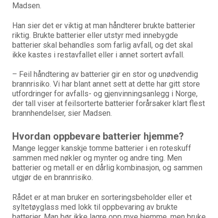
Madsen.
Han sier det er viktig at man håndterer brukte batterier
riktig. Brukte batterier eller utstyr med innebygde
batterier skal behandles som farlig avfall, og det skal
ikke kastes i restavfallet eller i annet sortert avfall.
– Feil håndtering av batterier gir en stor og unødvendig
brannrisiko. Vi har blant annet sett at dette har gitt store
utfordringer for avfalls- og gjenvinningsanlegg i Norge,
der tall viser at feilsorterte batterier forårsaker klart flest
brannhendelser, sier Madsen.
Hvordan oppbevare batterier hjemme?
Mange legger kanskje tomme batterier i en roteskuff
sammen med nøkler og mynter og andre ting. Men
batterier og metall er en dårlig kombinasjon, og sammen
utgjør de en brannrisiko.
Rådet er at man bruker en sorteringsbeholder eller et
syltetøyglass med lokk til oppbevaring av brukte
batterier. Man bør ikke lagre opp mye hjemme, men bruke