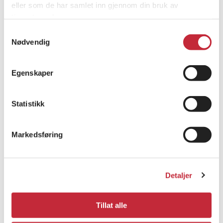
eller som de har samlet inn gjennom din bruk av
Man kan også levere batterier og el- produkter hos
tjenestene deres.
nærmeste gjenvinningsstasjon. Spør betjeningen om du
er i tvil om hvor du skal levere på gjenvinningsstasjonen.
Samtykkevalg
Nødvendig
Kilder:
Sortere.no
/
Sikkerhverdag.no
.
Egenskaper
Statistikk
Markedsføring
Detaljer
Tillat alle