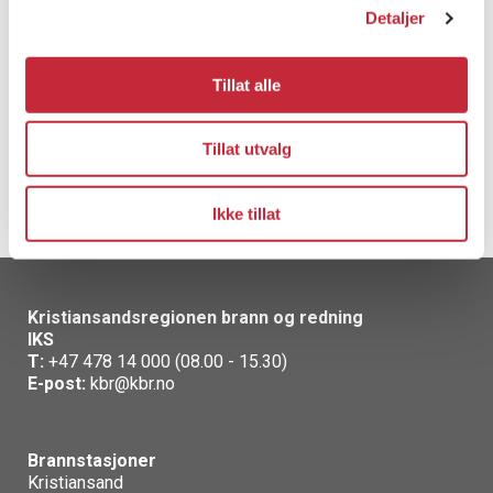
Detaljer
Spørsmål om brannvernuka:
Tillat alle
Kristin Føreland
Telefon
: 905 85 505
Tillat utvalg
E-post
Ikke tillat
Kristiansandsregionen brann og redning
IKS
T:
+47 478 14 000 (08.00 - 15.30)
E-post:
kbr@kbr.no
Brannstasjoner
Kristiansand