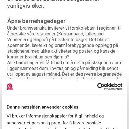
vanligvis øker.
Åpne barnehagedager
Under brannvernuka inviterer vi førskolebarn i regionen til
å besøke våre stasjoner (Kristiansand, Lillesand,
Vennesla og Søgne) på bestemte dager. Det blir et
spennende, lærerikt og brannforebyggende opplegg på
stasjonene med ulike aktiviteter og poster, og kanskje
kommer Brannbamsen Bjørnis?
Alle barnehager vil få tilbud om å delta på stasjonen som
ligger nærmest dem. Invitasjon og påmelding blir sendt
ut i løpet av august måned. Det er dessverre begrensede
plasser på stasjonen i Kristiansand, så det lønner seg å
være rask.
Brannvernuka 2026:
Denne nettsiden anvender cookies
Mandag 14. september: Kristiansand stasjon
Tirsdag 15. september: Kristiansand stasjon
Vi bruker informasjonskapsler for å gi innhold og
Onsdag 16. september: Lillesand stasjon
annonser et personlig preg, for å levere sosiale
Torsdag 17. september: Søgne stasjon